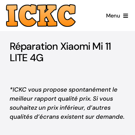
Passer
au
Menu
contenu
Accueil
Réparation Xiaomi Mi 11
Réparer
LITE 4G
Acheter Reconditionné
Acheter Neuf
*ICKC vous propose spontanément le
meilleur rapport qualité prix. Si vous
ICKC
souhaitez un prix inférieur, d’autres
qualités d’écrans existent sur demande.
Blog