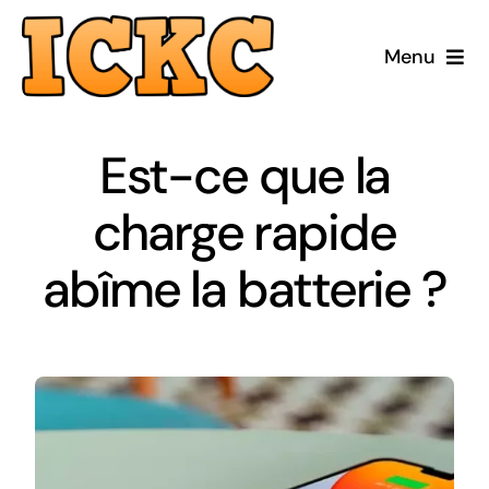
Passer
au
Menu
contenu
Accueil
Est-ce que la
Réparer
charge rapide
Acheter Reconditionné
abîme la batterie ?
Acheter Neuf
ICKC
Blog