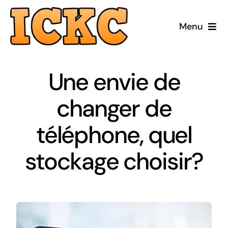
Passer
au
Menu
contenu
Accueil
Une envie de
Réparer
changer de
Acheter Reconditionné
téléphone, quel
Acheter Neuf
stockage choisir?
ICKC
Blog