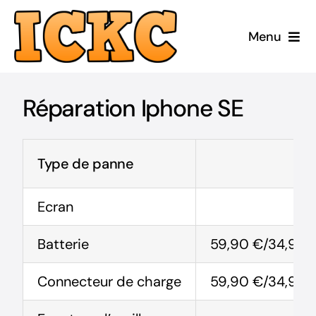
Passer
au
Menu
contenu
Accueil
Réparation Iphone SE
Réparer
Acheter Reconditionné
Type de panne
Acheter Neuf
Ecran
Batterie
59,90 €/34,90€ s
ICKC
Connecteur de charge
59,90 €/34,90€ s
Blog