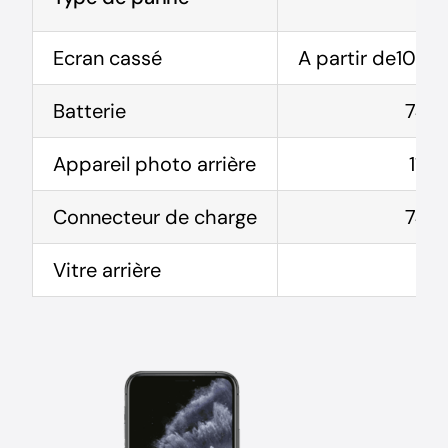
Ecran cassé
A partir de104.9
Batterie
74,9
Appareil photo arrière
114.
Connecteur de charge
74,9
Vitre arrière