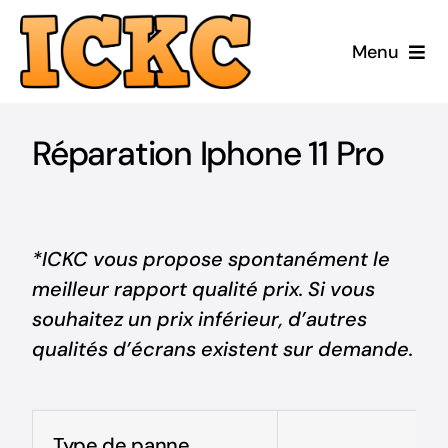
Passer
au
Menu
contenu
Accueil
Réparation Iphone 11 Pro
Réparer
Acheter Reconditionné
*ICKC vous propose spontanément le
meilleur rapport qualité prix. Si vous
Acheter Neuf
souhaitez un prix inférieur, d’autres
qualités d’écrans existent sur demande.
ICKC
Blog
Type de panne