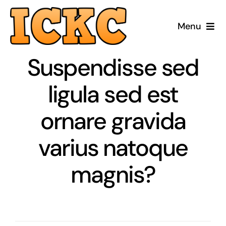
Passer
au
Menu
contenu
Accueil
Suspendisse sed
Réparer
ligula sed est
ornare gravida
Acheter Reconditionné
varius natoque
Acheter Neuf
magnis?
ICKC
Blog