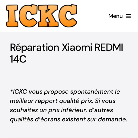
Passer
au
Menu
contenu
Accueil
Réparation Xiaomi REDMI
Réparer
14C
Acheter Reconditionné
Acheter Neuf
*ICKC vous propose spontanément le
meilleur rapport qualité prix. Si vous
ICKC
souhaitez un prix inférieur, d’autres
qualités d’écrans existent sur demande.
Blog