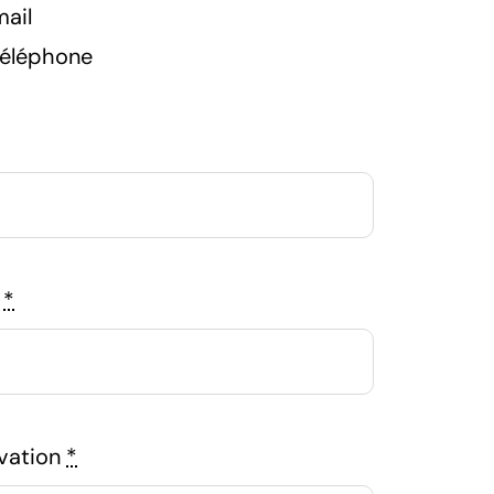
mail
téléphone
e
*
rvation
*