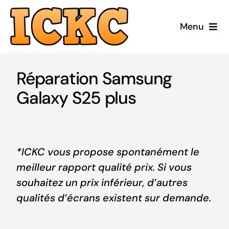
Passer
au
Menu
contenu
Accueil
Réparation Samsung
Réparer
Galaxy S25 plus
Acheter Reconditionné
Acheter Neuf
*ICKC vous propose spontanément le
meilleur rapport qualité prix. Si vous
ICKC
souhaitez un prix inférieur, d’autres
qualités d’écrans existent sur demande.
Blog