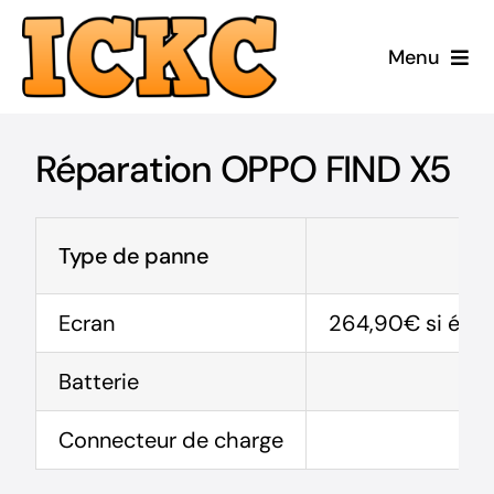
Passer
au
Menu
contenu
Accueil
Réparation OPPO FIND X5
Réparer
Acheter Reconditionné
Type de panne
Acheter Neuf
Ecran
264,90€ si élig
Batterie
ICKC
Connecteur de charge
Blog