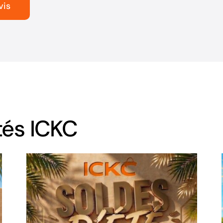
vis
tés ICKC