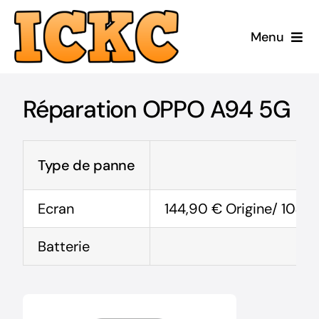
Passer
au
Menu
contenu
Accueil
Réparation OPPO A94 5G
Réparer
Acheter Reconditionné
Type de panne
Acheter Neuf
Ecran
144,90 € Origine/ 104,9
Batterie
ICKC
Blog