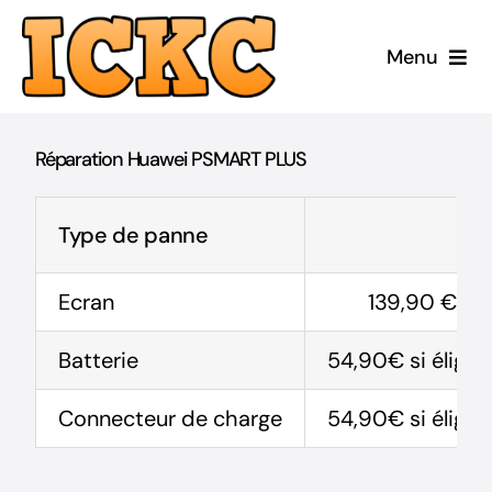
Passer
au
Menu
contenu
Accueil
Réparation Huawei PSMART PLUS
Réparer
Type de panne
Acheter Reconditionné
Ecran
139,90 € (-
Acheter Neuf
Batterie
54,90€ si éligib
ICKC
Connecteur de charge
54,90€ si éligib
Blog