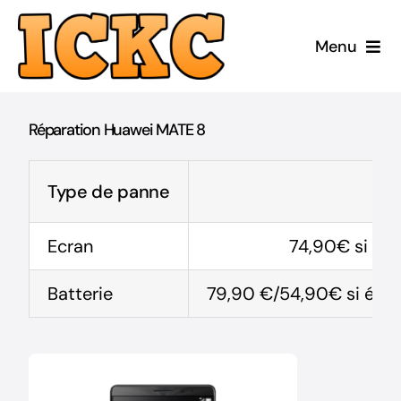
Passer
au
Menu
contenu
Accueil
Réparation Huawei MATE 8
Réparer
Type de panne
Acheter Reconditionné
Ecran
74,90€ si élig
Acheter Neuf
Batterie
79,90 €/54,90€ si éligi
ICKC
Blog