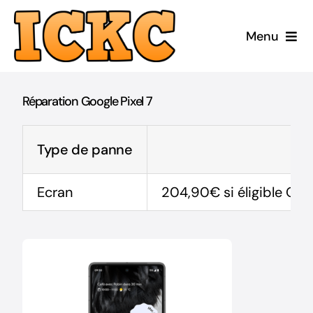
Passer
au
Menu
contenu
Accueil
Réparation Google Pixel 7
Réparer
Type de panne
Acheter Reconditionné
Ecran
204,90€ si éligible Qual
Acheter Neuf
ICKC
Blog