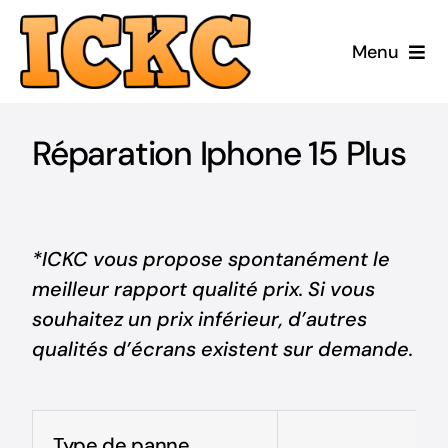
Passer
au
Menu
contenu
Accueil
Réparation Iphone 15 Plus
Réparer
Acheter Reconditionné
*ICKC vous propose spontanément le
meilleur rapport qualité prix. Si vous
Acheter Neuf
souhaitez un prix inférieur, d’autres
qualités d’écrans existent sur demande.
ICKC
Blog
Type de panne