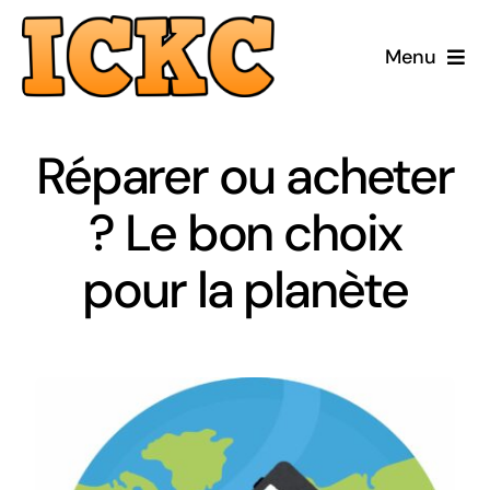
Passer
au
Menu
contenu
Accueil
Réparer ou acheter
Réparer
? Le bon choix
Acheter Reconditionné
pour la planète
Acheter Neuf
ICKC
Blog