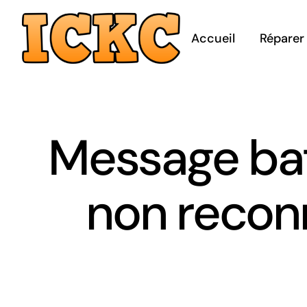
Passer
au
Accueil
Réparer
contenu
Message bat
non recon